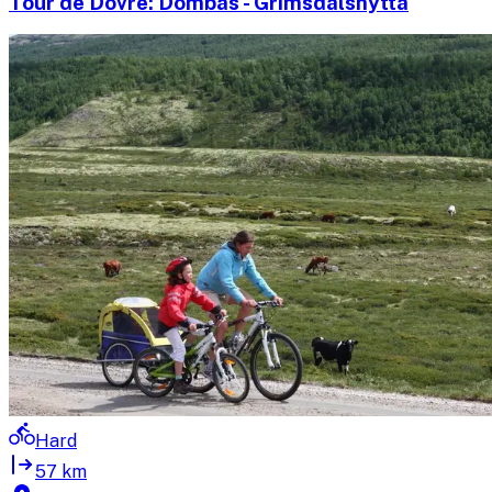
Tour de Dovre: Dombås - Grimsdalshytta
Hard
57 km