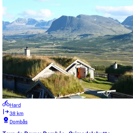
Hard
38 km
Dombås