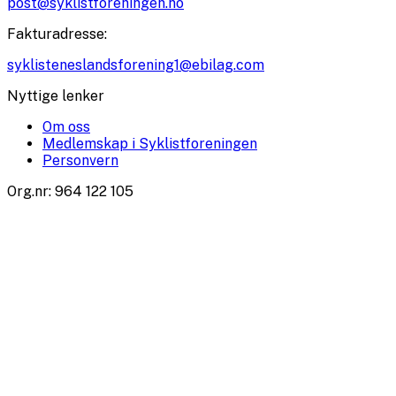
post@syklistforeningen.no
Fakturadresse
:
syklisteneslandsforening1@ebilag.com
Nyttige lenker
Om oss
Medlemskap i Syklistforeningen
Personvern
Org.nr
:
964 122 105