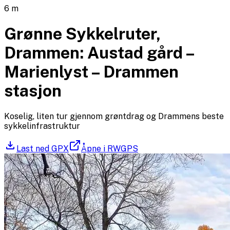
6
m
Grønne Sykkelruter,
Drammen: Austad gård –
Marienlyst – Drammen
stasjon
Koselig, liten tur gjennom grøntdrag og Drammens beste
sykkelinfrastruktur
Last ned GPX
Åpne i RWGPS