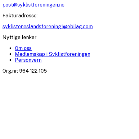
post@syklistforeningen.no
Fakturadresse
:
syklisteneslandsforening1@ebilag.com
Nyttige lenker
Om oss
Medlemskap i Syklistforeningen
Personvern
Org.nr
:
964 122 105