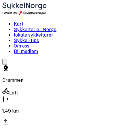
Kart
Sykkelferie i Norge
lokale sykkelturer
Sykkel-tips
Om oss
Bli medlem
Drammen
Lett
1.49
km