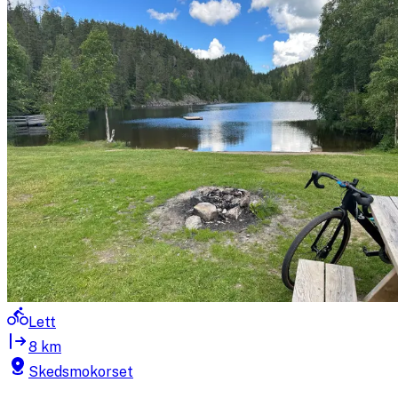
Lett
8 km
Skedsmokorset