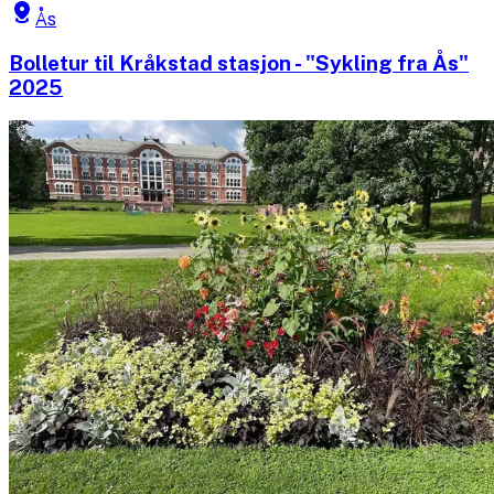
Ås
Bolletur til Kråkstad stasjon - "Sykling fra Ås"
2025