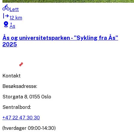
Lett
12 km
Ås
Ås og universitetsparken - "Sykling fra Ås"
2025
Kontakt
Besøksadresse
:
Storgata 8, 0155 Oslo
Sentralbord
:
+47 22 47 30 30
(hverdager 09:00-14:30)