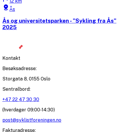
12 km
Ås
Ås og universitetsparken - "Sykling fra Ås"
2025
Kontakt
Besøksadresse
:
Storgata 8, 0155 Oslo
Sentralbord
:
+47 22 47 30 30
(hverdager 09:00-14:30)
post@syklistforeningen.no
Fakturadresse
: