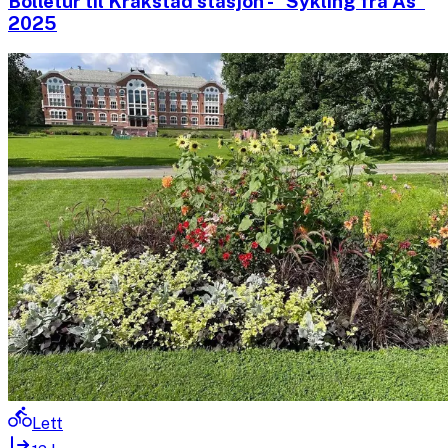
Bolletur til Kråkstad stasjon - "Sykling fra Ås"
2025
Lett