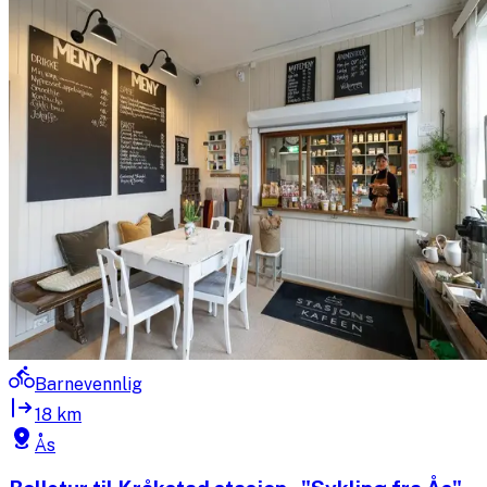
Barnevennlig
18 km
Ås