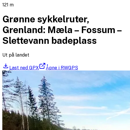
121
m
Grønne sykkelruter,
Grenland: Mæla – Fossum –
Slettevann badeplass
Ut på landet
Last ned GPX
Åpne i RWGPS