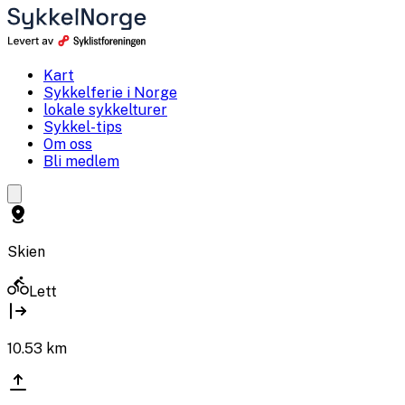
Kart
Sykkelferie i Norge
lokale sykkelturer
Sykkel-tips
Om oss
Bli medlem
Skien
Lett
10.53
km