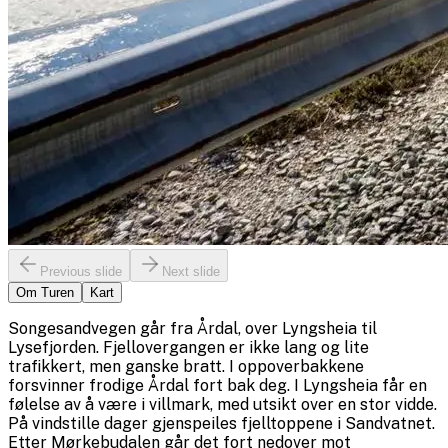
Previous slide
Next slide
Om Turen
Kart
Songesandvegen går fra Årdal, over Lyngsheia til
Lysefjorden. Fjellovergangen er ikke lang og lite
trafikkert, men ganske bratt. I oppoverbakkene
forsvinner frodige Årdal fort bak deg. I Lyngsheia får en
følelse av å være i villmark, med utsikt over en stor vidde.
På vindstille dager gjenspeiles fjelltoppene i Sandvatnet.
Etter Mørkebudalen går det fort nedover mot