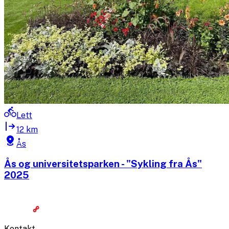
Lett
12 km
Ås
Ås og universitetsparken - "Sykling fra Ås"
2025
Kontakt