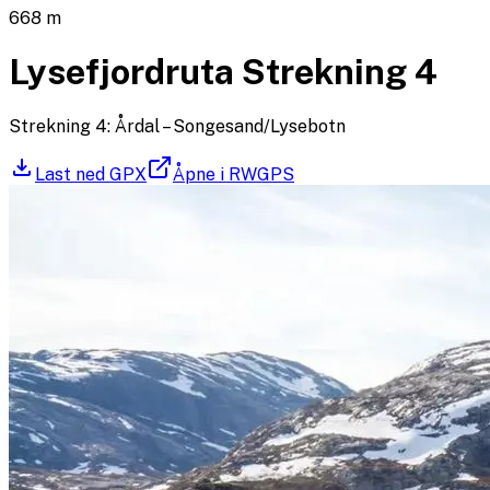
668
m
Lysefjordruta Strekning 4
Strekning 4: Årdal – Songesand/Lysebotn
Last ned GPX
Åpne i RWGPS