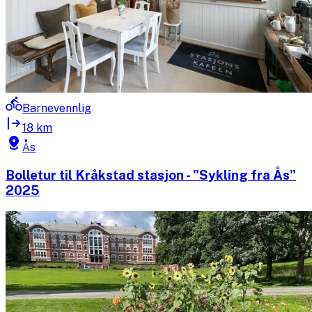
Barnevennlig
18 km
Ås
Bolletur til Kråkstad stasjon - "Sykling fra Ås"
2025