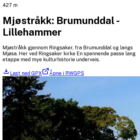
427
m
Mjøstråkk: Brumunddal -
Lillehammer
Mjøstråkk gjennom Ringsaker, fra Brumunddal og langs
Mjøsa. Her ved Ringsaker kirke En spennende passe lang
etappe med mye kulturhistorie underveis.
Last ned GPX
Åpne i RWGPS