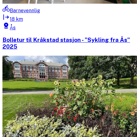
Barnevennlig
18 km
Ås
Bolletur til Kråkstad stasjon - "Sykling fra Ås"
2025