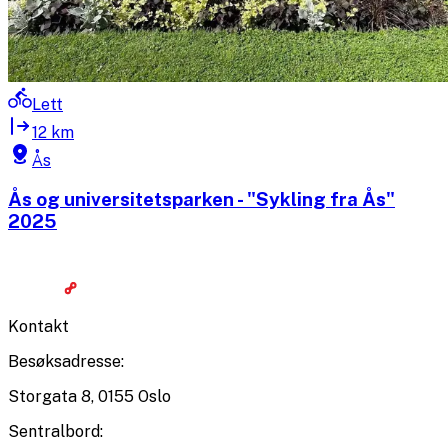
Lett
12 km
Ås
Ås og universitetsparken - "Sykling fra Ås"
2025
Kontakt
Besøksadresse
:
Storgata 8, 0155 Oslo
Sentralbord
: