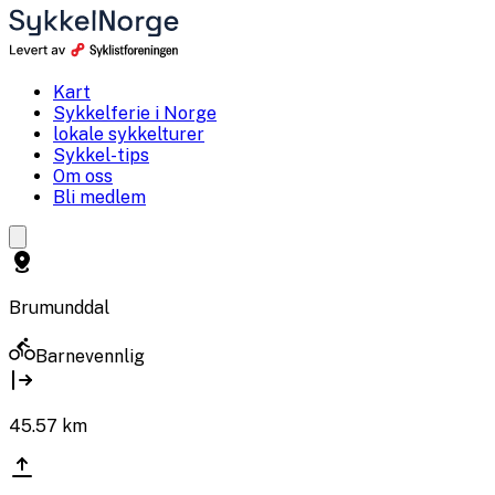
Kart
Sykkelferie i Norge
lokale sykkelturer
Sykkel-tips
Om oss
Bli medlem
Brumunddal
Barnevennlig
45.57
km