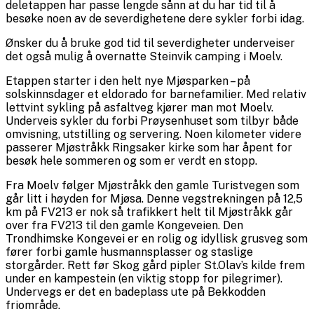
deletappen har passe lengde sånn at du har tid til å
besøke noen av de severdighetene dere sykler forbi idag.
Ønsker du å bruke god tid til severdigheter underveiser
det også mulig å overnatte Steinvik camping i Moelv.
Etappen starter i den helt nye Mjøsparken – på
solskinnsdager et eldorado for barnefamilier. Med relativ
lettvint sykling på asfaltveg kjører man mot Moelv.
Underveis sykler du forbi Prøysenhuset som tilbyr både
omvisning, utstilling og servering. Noen kilometer videre
passerer Mjøstråkk Ringsaker kirke som har åpent for
besøk hele sommeren og som er verdt en stopp.
Fra Moelv følger Mjøstråkk den gamle Turistvegen som
går litt i høyden for Mjøsa. Denne vegstrekningen på 12,5
km på FV213 er nok så trafikkert helt til Mjøstråkk går
over fra FV213 til den gamle Kongeveien. Den
Trondhimske Kongevei er en rolig og idyllisk grusveg som
fører forbi gamle husmannsplasser og staslige
storgårder. Rett før Skog gård pipler St.Olav’s kilde frem
under en kampestein (en viktig stopp for pilegrimer).
Undervegs er det en badeplass ute på Bekkodden
friområde.