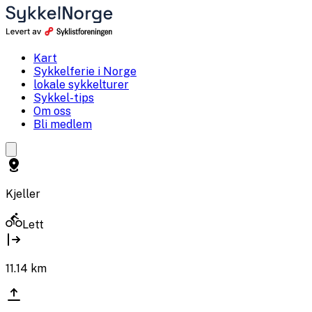
Kart
Sykkelferie i Norge
lokale sykkelturer
Sykkel-tips
Om oss
Bli medlem
Kjeller
Lett
11.14
km