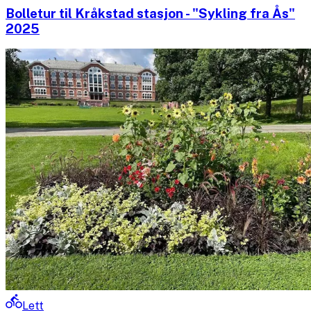
Bolletur til Kråkstad stasjon - "Sykling fra Ås"
2025
Lett