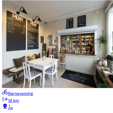
Barnevennlig
18 km
Ås