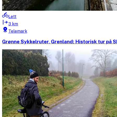
Lett
3 km
Telemark
Grønne Sykkelruter, Grenland: Historisk tur på 