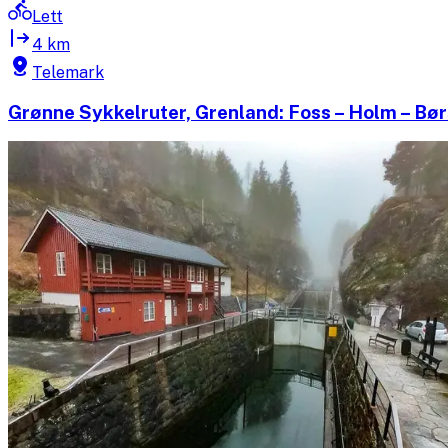
Lett
4 km
Telemark
Grønne Sykkelruter, Grenland: Foss – Holm – Bø