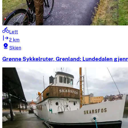
Lett
2 km
Skien
Grønne Sykkelruter, Grenland: Lundedalen gjen