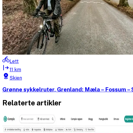
Lett
11 km
Skien
Grønne sykkelruter, Grenland: Mæla – Fossum – 
Relaterte artikler