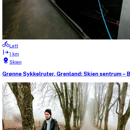
Lett
1 km
Skien
Grønne Sykkelruter, Grenland: Skien sentrum –